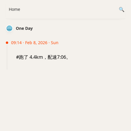
Home
One Day
09:14 · Feb 8, 2026 · Sun
#跑了 4.4km，配速7:06。