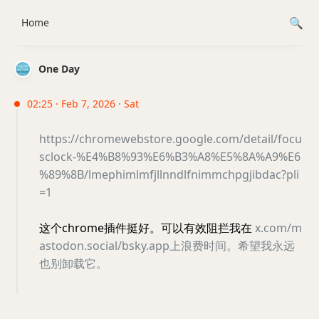
Home
One Day
02:25 · Feb 7, 2026 · Sat
https://chromewebstore.google.com/detail/focu
sclock-%E4%B8%93%E6%B3%A8%E5%8A%A9%E6
%89%8B/lmephimlmfjllnndlfnimmchpgjibdac?pli
=1
这个chrome插件挺好。可以有效阻拦我在
x.com/m
astodon.social/bsky.app上浪费时间。希望我永远
也别卸载它。