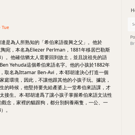
H
· Tue
Po
胡達是為人所熟知的「希伯來語復興之父」。他於
Br
陶宛，本名為Eliezer Perlman，1881年移居巴勒斯
 2003）。他確信猶太人需要回到故土，並且說祖先的語
en Yehuda這個希伯來語名字。他的小孩於1882年
名為Ittamar Ben-Avi，本·耶胡達決心打造一個
家庭環境，因此，不讓他跟其他的小孩子玩。據說，
生的時候，他堅持要先給產婆上一堂希伯來語課，才
太接生。本-耶胡達爲了讓小孩子掌握希伯來語文法性
r）的觀念，家裡的貓跟狗，都分別飼養兩隻，一公、一
03）。