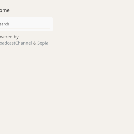
ome
wered by
oadcastChannel
&
Sepia