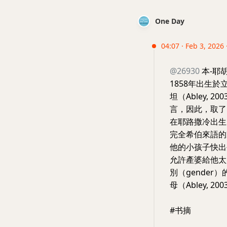
One Day
04:07 · Feb 3, 2026 
@26930
本-耶
1858年出生於立
坦（Abley,
言，因此，取了B
在耶路撒冷出生，取
完全希伯來語的
他的小孩子快出
允許產婆給他太
別（gende
母（Abley, 20
#书摘