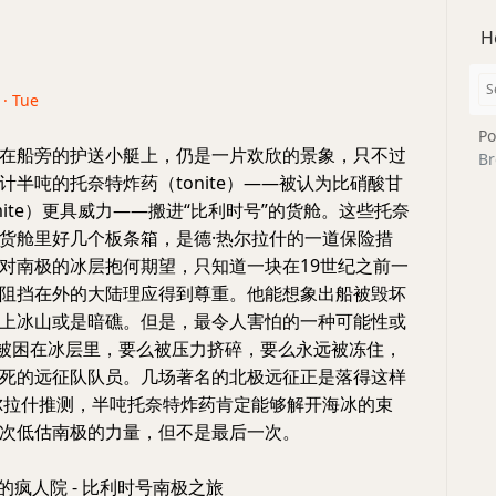
H
 · Tue
Po
在船旁的护送小艇上，仍是一片欢欣的景象，只不过
Br
计半吨的托奈特炸药（tonite）——被认为比硝酸甘
mite）更具威力——搬进“比利时号”的货舱。这些托奈
货舱里好几个板条箱，是德·热尔拉什的一道保险措
对南极的冰层抱何期望，只知道一块在19世纪之前一
阻挡在外的大陆理应得到尊重。他能想象出船被毁坏
上冰山或是暗礁。但是，最令人害怕的一种可能性或
”被困在冰层里，要么被压力挤碎，要么永远被冻住，
死的远征队队员。几场著名的北极远征正是落得这样
尔拉什推测，半吨托奈特炸药肯定能够解开海冰的束
次低估南极的力量，但不是最后一次。
的疯人院 - 比利时号南极之旅