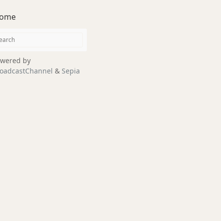
ome
wered by
oadcastChannel
&
Sepia