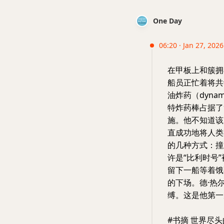
One Day
06:20 · Jan 27, 2026
在甲板上和簇拥
船员正忙着将共
油炸药（dyna
特炸药棒占据了
施。他不知道该
直成功地将人类
的几种方式：撞
许是“比利时号
留下一船等着饿
的下场。德·热
缚。这是他第一
#书摘 世界尽头