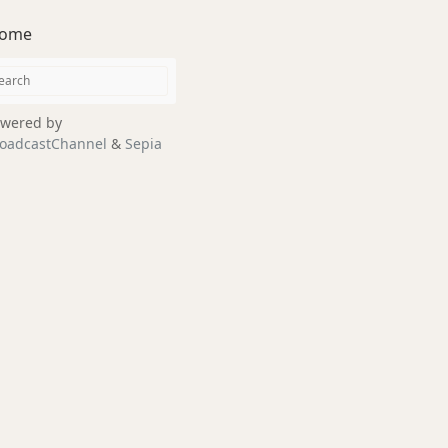
ome
wered by
oadcastChannel
&
Sepia