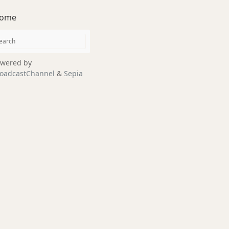
ome
wered by
oadcastChannel
&
Sepia