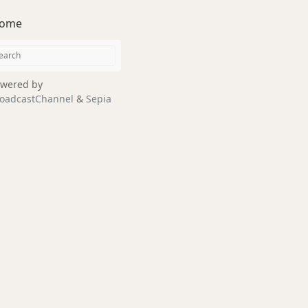
ome
wered by
oadcastChannel
&
Sepia