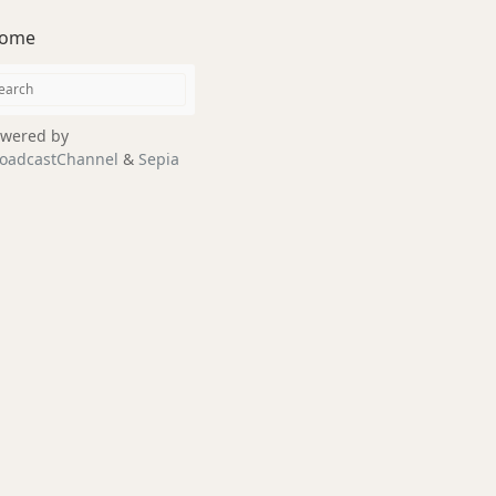
ome
wered by
oadcastChannel
&
Sepia