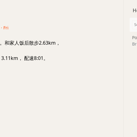
H
· Fri
Po
。和家人饭后散步2.63km，
Br
 3.11km， 配速8:01。