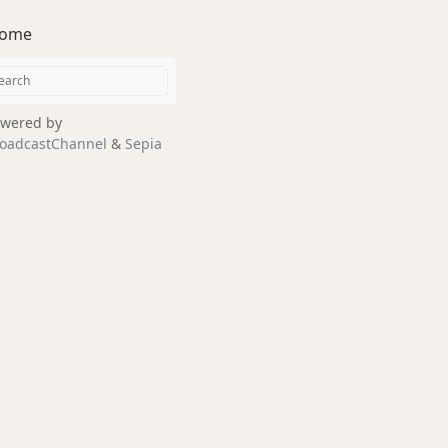
ome
wered by
oadcastChannel
&
Sepia