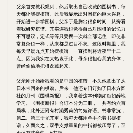
父亲首先教我规则，然后取出自己收藏的围棋书，每
天都让我摆棋谱。此后我显示出对围棋的巨大兴趣，
开始进一步学围棋，父亲于是腾出很多时间，从旁看
着我研究棋谱。其实连我也觉得自己对围棋的记忆力
不可思议，定式等等只要摆一次就全部记住，即使非
常复杂也一样，从来都是过目不忘。这段时期里，我
每天早晨九点开始摆棋谱，一直摆到将近夜里十二
点。因为我实在太热衷于此，母亲很担心我的身体，
曾经偷偷地把棋盘藏起来。
父亲刚开始给我看的是中国的棋谱，不久他拿出了从
日本带回来的棋谱。后来，他还专门订购了日本方圆
社的月刊《围棋新报》，我拿着这本刊物如痴如醉地
学习。《围棋新报》合订本分为三册，一共有约六百
局棋，此外还附有村濑秀甫的简短评语。书非常沉，
第二、第三册尤其重，我每天都用单手托着书摆棋
谱，久而久之，双手支撑重量的中指都被压弯了，至
今还有些弯曲。#书摘