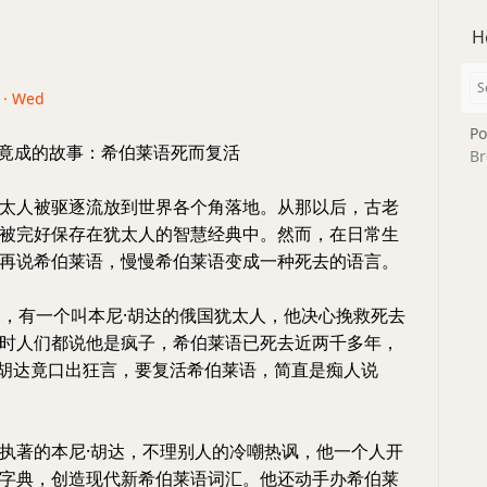
H
6 · Wed
Po
事竟成的故事：希伯莱语死而复活
Br
太人被驱逐流放到世界各个角落地。从那以后，古老
被完好保存在犹太人的智慧经典中。然而，在日常生
再说希伯莱语，慢慢希伯莱语变成一种死去的语言。
，有一个叫本尼·胡达的俄国犹太人，他决心挽救死去
时人们都说他是疯子，希伯莱语已死去近两千多年，
E胡达竟口出狂言，要复活希伯莱语，简直是痴人说
著的本尼·胡达，不理别人的冷嘲热讽，他一个人开
字典，创造现代新希伯莱语词汇。他还动手办希伯莱