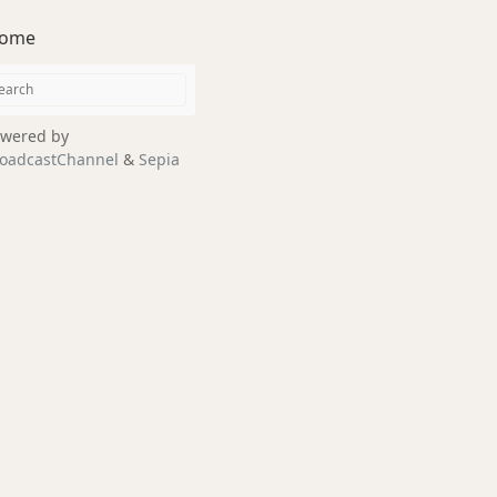
ome
wered by
oadcastChannel
&
Sepia