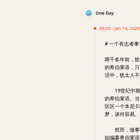
One Day
08:05 · Jan 14, 202
# 一个有志者
两千多年前，犹
的希伯莱语，只
活中，犹太人不
19世纪中期
的希伯莱语。当
区区一个本尼·
梦，谈何容易。
然而，做事执
始编纂希伯莱语