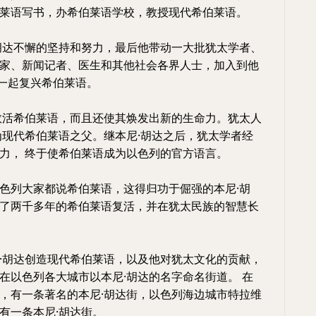
莱语写书，办希伯莱语学校，教授现代希伯莱语。
达不懈的坚持和努力，最后他带动一大批犹太学者、
家、新闻记者、医生和其他社会各界人士，加入到他
，一起复兴希伯莱语。
救活希伯莱语，而且还使其焕发出新的生命力。犹太人
为现代希伯莱语之父。继本尼·胡达之后，犹太学者经
力， 终于使希伯莱语成为以色列的官方语言。
列大家都说希伯莱语，这得归功于倔强的本尼·胡
了两千多年的希伯莱语复活，并在犹太民族的智慧长
胡达创造现代希伯莱语，以及他对犹太文化的贡献，
在以色列各大城市以本尼·胡达的名字命名街道。 在
，有一条著名的本尼·胡达街，以色列海边城市特拉维
有一条本尼·胡达街。