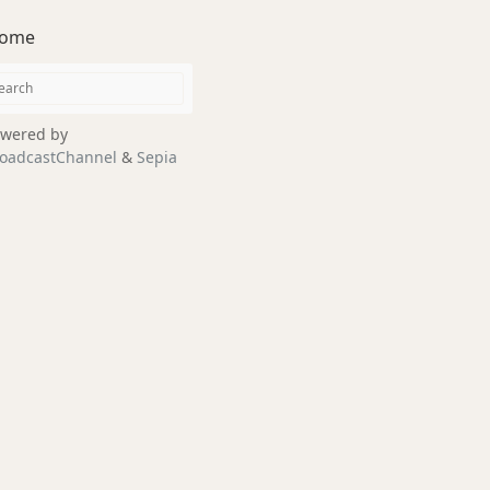
ome
wered by
oadcastChannel
&
Sepia