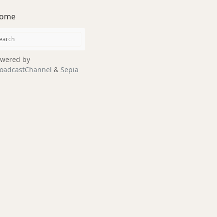
ome
wered by
oadcastChannel
&
Sepia