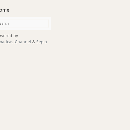
ome
wered by
oadcastChannel
&
Sepia