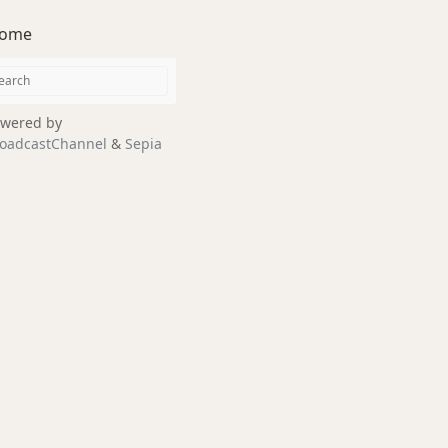
ome
wered by
oadcastChannel
&
Sepia