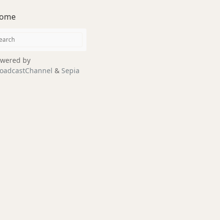
ome
wered by
oadcastChannel
&
Sepia