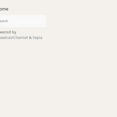
ome
wered by
oadcastChannel
&
Sepia