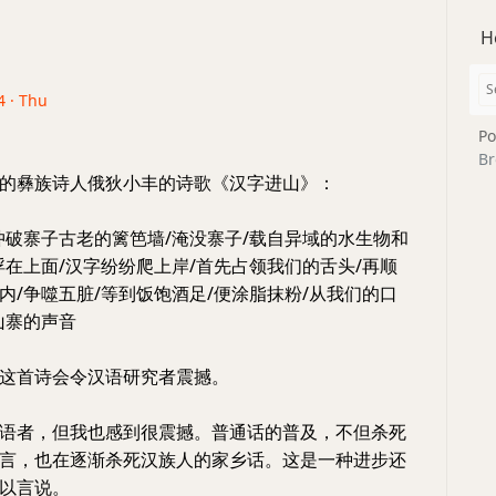
H
4 · Thu
Po
Br
的彝族诗人俄狄小丰的诗歌《汉字进山》：
冲破寨子古老的篱笆墙/淹没寨子/载自异域的水生物和
浮在上面/汉字纷纷爬上岸/首先占领我们的舌头/再顺
内/争噬五脏/等到饭饱酒足/便涂脂抹粉/从我们的口
山寨的声音
这首诗会令汉语研究者震撼。
语者，但我也感到很震撼。普通话的普及，不但杀死
言，也在逐渐杀死汉族人的家乡话。这是一种进步还
以言说。