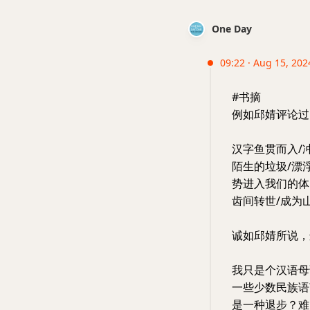
One Day
09:22 · Aug 15, 202
#书摘
例如邱婧评论过
汉字鱼贯而入/
陌生的垃圾/漂
势进入我们的体
齿间转世/成为
诚如邱婧所说，
我只是个汉语母
一些少数民族语
是一种退步？难