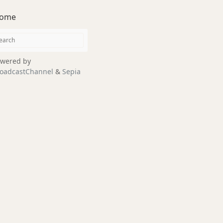
ome
wered by
oadcastChannel
&
Sepia