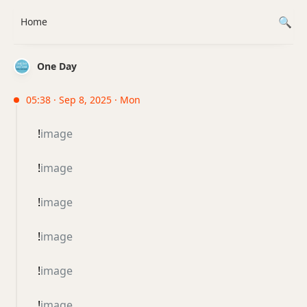
Home
One Day
05:38 · Sep 8, 2025 · Mon
!
image
!
image
!
image
!
image
!
image
!
image