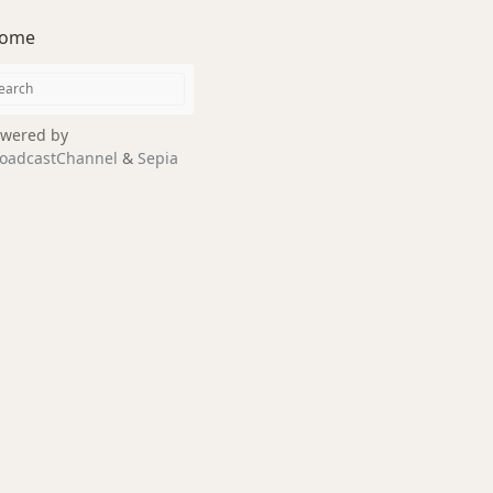
ome
wered by
oadcastChannel
&
Sepia