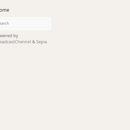
ome
wered by
oadcastChannel
&
Sepia