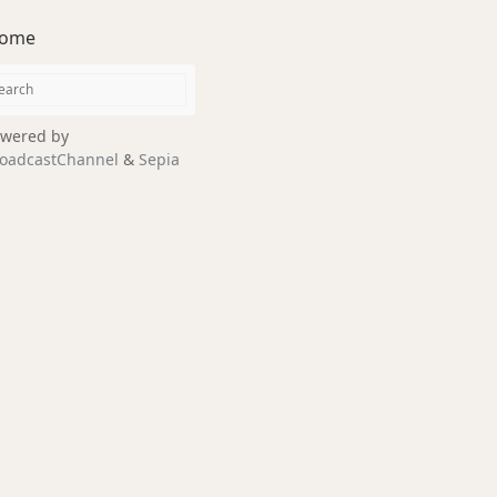
ome
wered by
oadcastChannel
&
Sepia