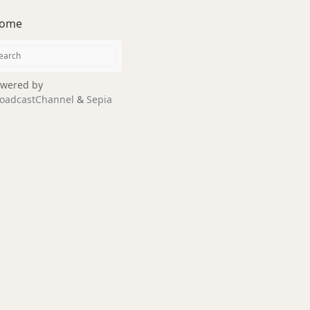
ome
wered by
oadcastChannel
&
Sepia