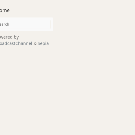
ome
wered by
oadcastChannel
&
Sepia