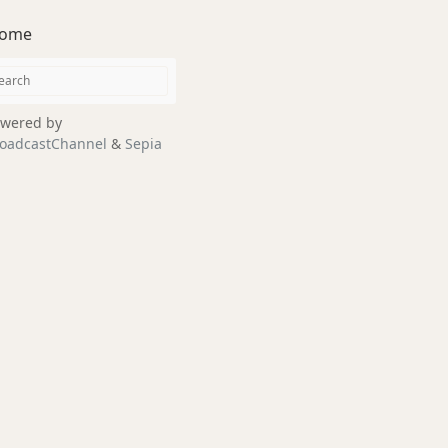
ome
wered by
oadcastChannel
&
Sepia