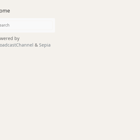
ome
wered by
oadcastChannel
&
Sepia