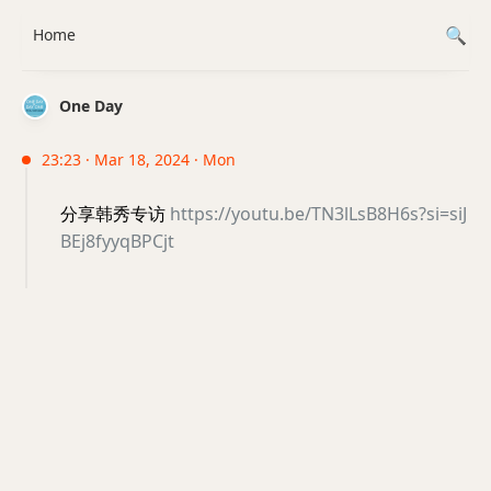
Home
One Day
23:23 · Mar 18, 2024 · Mon
分享韩秀专访
https://youtu.be/TN3lLsB8H6s?si=siJ
BEj8fyyqBPCjt