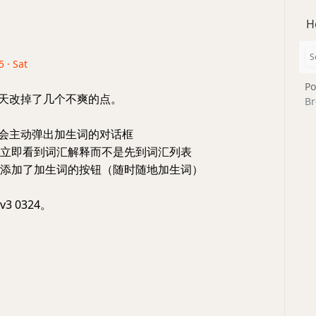
H
 · Sat
Po
s 昨天改掉了几个不爽的点。
Br
pp会主动弹出加生词的对话框
词后立即看到词汇解释而不是先到词汇列表
页也添加了加生词的按钮（随时随地加生词）
v3 0324。