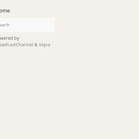
ome
wered by
oadcastChannel
&
Sepia