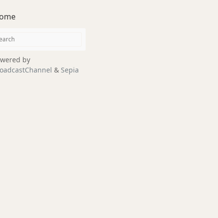
ome
wered by
oadcastChannel
&
Sepia