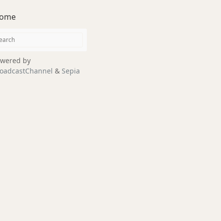
ome
wered by
oadcastChannel
&
Sepia