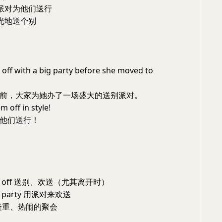
的派对为他们送行
光光地送个别
r off with a big party before she moved to
前，大家为她办了一场盛大的送别派对。
m off in style!
他们送行！
one off 送别、欢送（尤其离开时）
h a party 用派对来欢送
y 指隆重、热闹的聚会