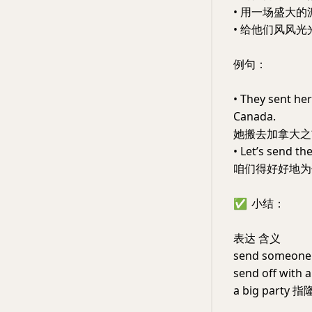
• 用一场盛大
• 给他们风风
例句：
• They sent he
Canada.
她搬去加拿大之
• Let’s send the
咱们得好好地为
✅
小结：
表达 含义
send some
send off wit
a big part