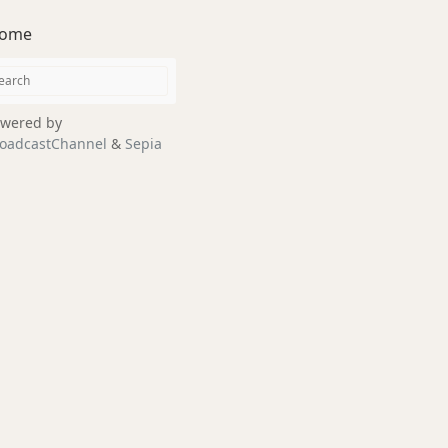
ome
wered by
oadcastChannel
&
Sepia