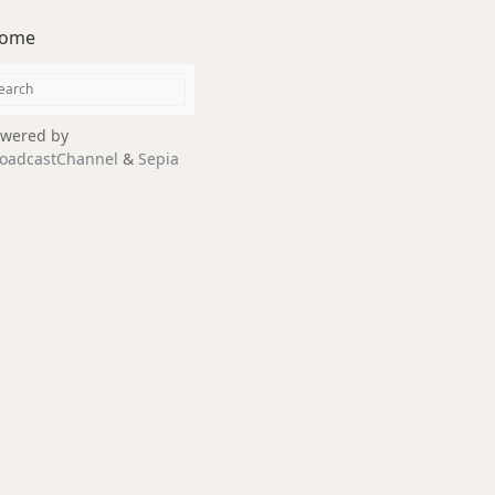
ome
wered by
oadcastChannel
&
Sepia