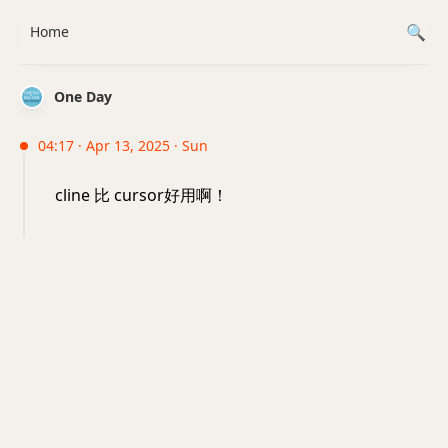
Home
One Day
04:17 · Apr 13, 2025 · Sun
cline 比 cursor好用啊！