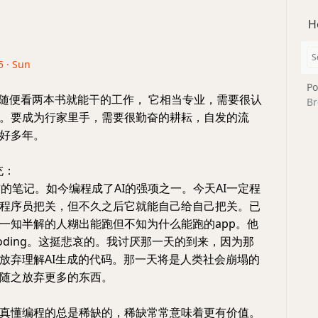
H
5 · Sun
Po
是随便看两本书就能干的工作， 它相当专业，需要很认
Br
。要成为行家里手，需要很勤奋的耕耘，自发的流
好多年。
补充：
前的笔记。如今编程成了AI的强项之一。今天AI一定程
程序员把关，但不久之后它就能自己给自己把关。已
一知半解的人糊出能跑但不知为什么能跑的app。他
 coding。这挺悲哀的。我讨厌那一天的到来，因为那
放弃理解AI生成的代码。那一天将是人类社会崩塌的
随之放弃更多的东西。
真懂编程的总是稀缺的，稀缺常常意味着更有价值。