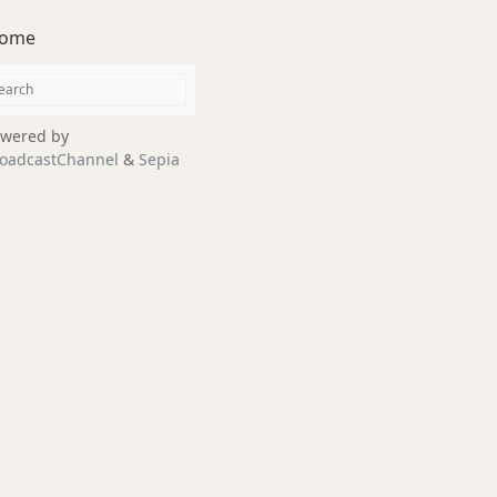
ome
wered by
oadcastChannel
&
Sepia