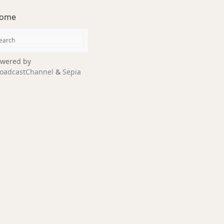
ome
wered by
oadcastChannel
&
Sepia