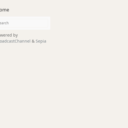
ome
wered by
oadcastChannel
&
Sepia