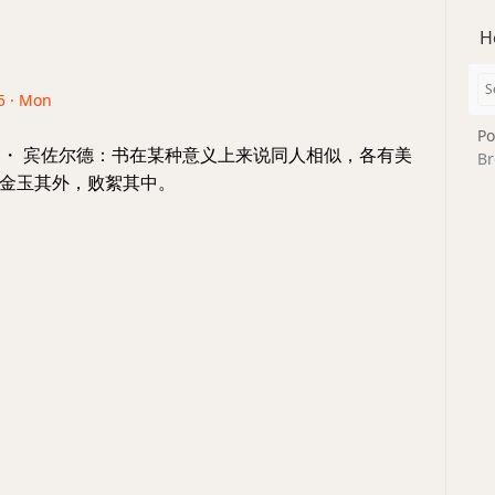
H
5 · Mon
Po
特 ・ 宾佐尔德：书在某种意义上来说同人相似，各有美
Br
金玉其外，败絮其中。