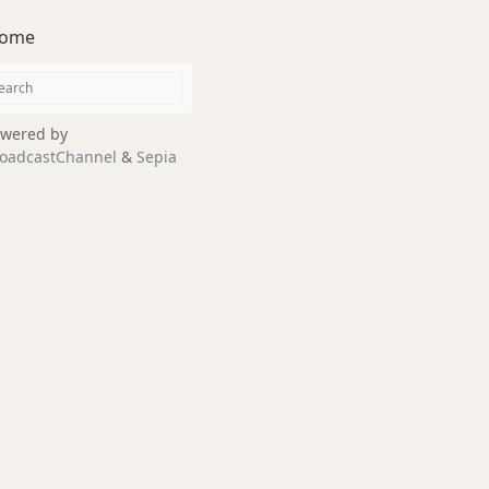
ome
wered by
oadcastChannel
&
Sepia