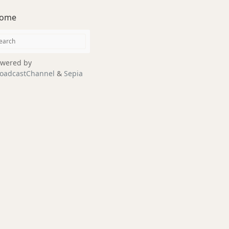
ome
wered by
oadcastChannel
&
Sepia