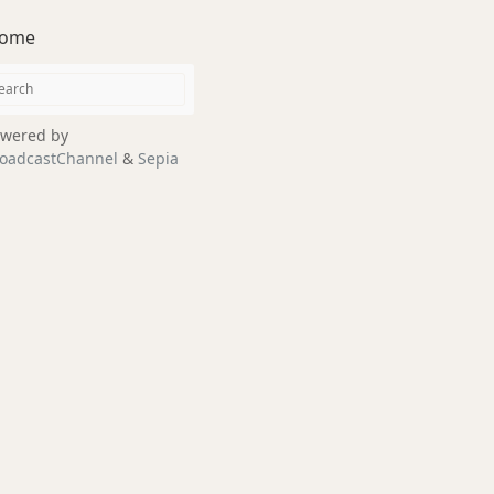
ome
wered by
oadcastChannel
&
Sepia