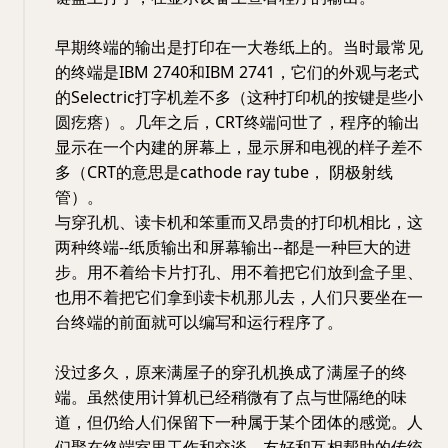
早期终端的输出是打印在一大卷纸上的。当时最常见
的终端是IBM 2740和IBM 2741，它们的外观与老式
的Selectric打字机差不多（这种打印机的按键是些小
圆疙瘩）。几年之后，CRT终端问世了，程序的输出
显示在一个内建的屏幕上，显示屏和电视的样子差不
多（CRT的意思是cathode ray tube， 阴极射线
管）。
与穿孔机、读卡机和笨重而又昂贵的打印机相比，这
两种终端--纸质输出和屏幕输出--都是一种巨大的进
步。用不着给卡片打孔、用不着把它们放到盒子里、
也用不着把它们拿到读卡机那儿去，人们只要坐在一
台终端的前面就可以编写和运行程序了。
没过多久，原来满屋子的穿孔机换成了满屋子的终
端。虽然使用计算机已经稍微有了点与世隔绝的味
道，但仍给人们保留下一种属于某个团体的感觉。人
们聚在终端室里工作和交谈，友好和互相帮助的传统