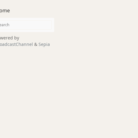
ome
wered by
oadcastChannel
&
Sepia