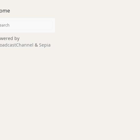
ome
wered by
oadcastChannel
&
Sepia