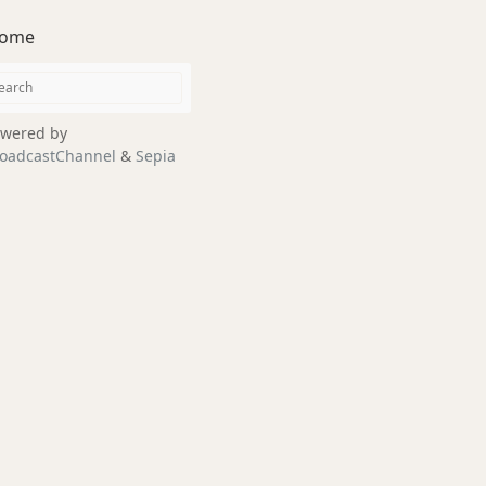
ome
wered by
oadcastChannel
&
Sepia